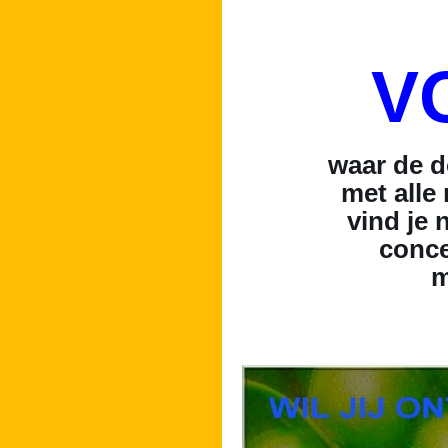
V
waar de d
met alle 
vind je 
conce
m