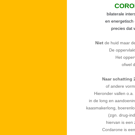
CORO
bilaterale int
en energetisch 
precies dat 
Niet
de huid maar d
De oppervlak
Het opper
ofwel 
Naar schatting 
of andere vorm
Hieronder vallen o.a.
in de long en aandoeni
kaasmakerlong, boerenlo
(zgn. drug-in
hiervan is een
Cordarone is een