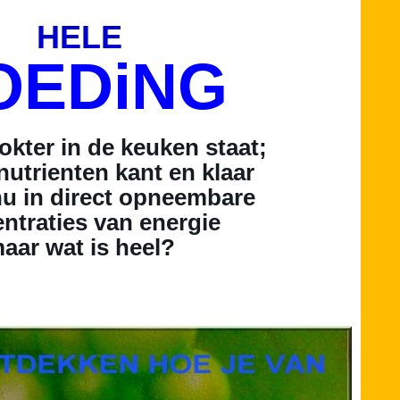
HELE
OEDiNG
okter in de keuken staat;
nutrienten kant en klaar
nu in
direct opneembare
ntraties van energie
aar wat is heel?