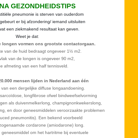
NA GEZONDHEIDSTIPS
erstitiële pneumonie is sterven van ouderdom
gebeurt er bij afzondering/ iemand uitsluiten
wat een ziekmakend resultaat kan geven.
Weet je dat:
e
longen vormen ons grootste contactorgaan.
te van de huid bedraagt ongeveer 1½ m2.
vlak van de longen is ongeveer 90 m2,
de afmeting van een half tennisveld.
20.000 mensen lijden in Nederland aan één
 van een dergelijke diffuse longaandoening.
 sarcoïdose, longfibrose ofwel bindweefselvorming
ngen als duivenmelkerlong, champignonkwekerslong,
ng, en door geneesmiddelen veroorzaakte problemen
duced pneumonitis). Een bekend voorbeeld
 zogenaamde cordarone (amiodarone) long.
 geneesmiddel om het hartritme bij eventuele