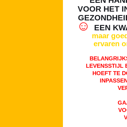
EEN
HAN
VOOR HET IN
GEZONDHEID
☺
EEN KW
maar goed 
ervaren o
BELANGRIJKS
LEVENSSTIJL 
HOEFT TE D
INPASSEN
VE
GA
VO