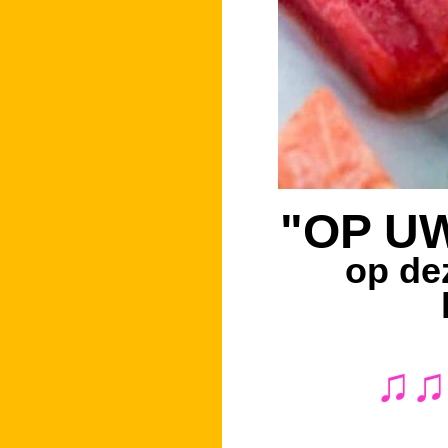
"OP UW
op deze 
l
♫♫