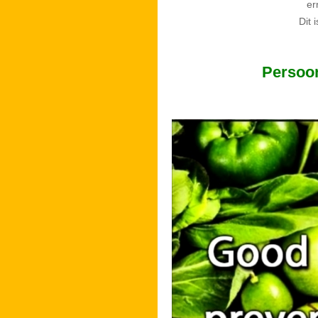
er
Dit 
Persoon