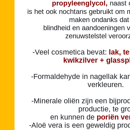
propyleenglycol,
naast 
is het ook nochtans gebruikt om 
maken ondanks dat 
blindheid en aandoeningen v
zenuwstelstel veroor
-Veel cosmetica bevat:
lak, t
kwikzilver + glasspl
-Formaldehyde in nagellak ka
verkleuren.
-Minerale oliën zijn een bijpro
productie, te gr
en kunnen de
poriën ve
-Aloë vera is een geweldig pro