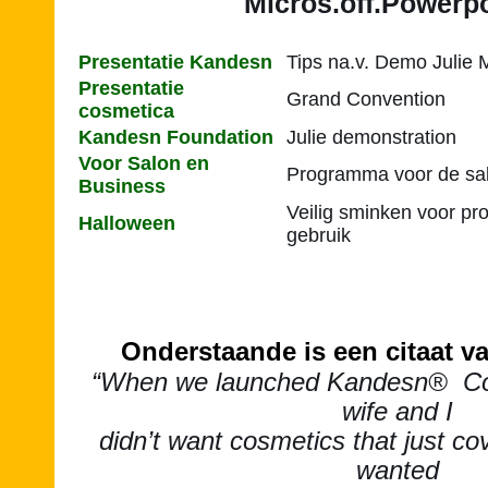
Micros.off.Powerp
Presentatie Kandesn
Tips na.v. Demo Julie
Presentatie
Grand Convention
cosmetica
Kandesn Foundation
Julie demonstration
Voor Salon en
Programma voor de sa
Business
Veilig sminken voor pr
Halloween
gebruik
Onderstaande is een citaat v
“When we launched Kandesn® Co
wife and I
didn’t want cosmetics that just c
wanted