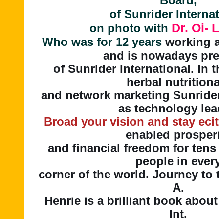
Board,
of Sunrider Interna
Dr. Oi- 
on photo with
Who was for 12 years
working 
and is nowadays pre
of Sunrider International. In t
herbal nutrition
and network marketing Sunrider 
as technology lea
Broad your vision and stay eci
enabled prosper
and financial freedom for tens
people in ever
corner of the world. Journey to 
A.
Henrie is a brilliant book abou
Int.